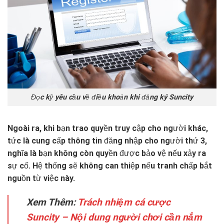
Đọc kỹ yêu cầu về điều khoản khi đăng ký Suncity
Ngoài ra, khi bạn trao quyền truy cập cho người khác,
tức là cung cấp thông tin đăng nhập cho người thứ 3,
nghĩa là bạn không còn quyền được bảo vệ nếu xảy ra
sự cố. Hệ thống sẽ không can thiệp nếu tranh chấp bắt
nguồn từ việc này.
Xem Thêm:
Trách nhiệm cá cược
Suncity – Nội dung người chơi cần nắm