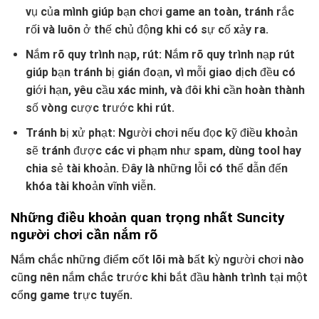
vụ của mình giúp bạn chơi game an toàn, tránh rắc
rối và luôn ở thế chủ động khi có sự cố xảy ra.
Nắm rõ quy trình nạp, rút: Nắm rõ quy trình nạp rút
giúp bạn tránh bị gián đoạn, vì mỗi giao dịch đều có
giới hạn, yêu cầu xác minh, và đôi khi cần hoàn thành
số vòng cược trước khi rút.
Tránh bị xử phạt: Người chơi nếu đọc kỹ điều khoản
sẽ tránh được các vi phạm như spam, dùng tool hay
chia sẻ tài khoản. Đây là những lỗi có thể dẫn đến
khóa tài khoản vĩnh viễn.
Những điều khoản quan trọng nhất Suncity
người chơi cần nắm rõ
Nắm chắc những điểm cốt lõi mà bất kỳ người chơi nào
cũng nên nắm chắc trước khi bắt đầu hành trình tại một
cổng game trực tuyến.