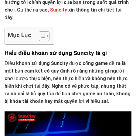
hưởng tới chính quyền lợi của bạn trong suốt quá trình
chơi. Cụ thể ra sao,
Suncity
xin thông tin chi tiết tại
đây.
Mục Lục
Hiểu điều khoản sử dụng Suncity là gì
Điều khoản sử dụng Suncity được cổng game đề ra là
một bản cam kết có quy định rõ ràng những gì người
chơi được thực hiện, nên thực hiện và không nên thực
hiện khi chơi tại đây. Nghe có vẻ phức tạp, nhưng thật
ra nó chỉ là bộ quy tắc để bạn chơi game an toàn, không
bị khóa tài khoản hay mất quyền lợi vì hiểu sai.