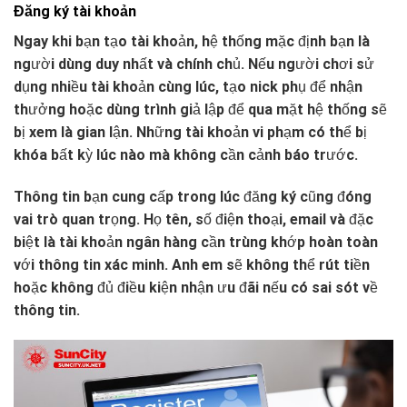
Đăng ký tài khoản
Ngay khi bạn tạo tài khoản, hệ thống mặc định bạn là
người dùng duy nhất và chính chủ. Nếu người chơi sử
dụng nhiều tài khoản cùng lúc, tạo nick phụ để nhận
thưởng hoặc dùng trình giả lập để qua mặt hệ thống sẽ
bị xem là gian lận. Những tài khoản vi phạm có thể bị
khóa bất kỳ lúc nào mà không cần cảnh báo trước.
Thông tin bạn cung cấp trong lúc đăng ký cũng đóng
vai trò quan trọng. Họ tên, số điện thoại, email và đặc
biệt là tài khoản ngân hàng cần trùng khớp hoàn toàn
với thông tin xác minh. Anh em sẽ không thể rút tiền
hoặc không đủ điều kiện nhận ưu đãi nếu có sai sót về
thông tin.